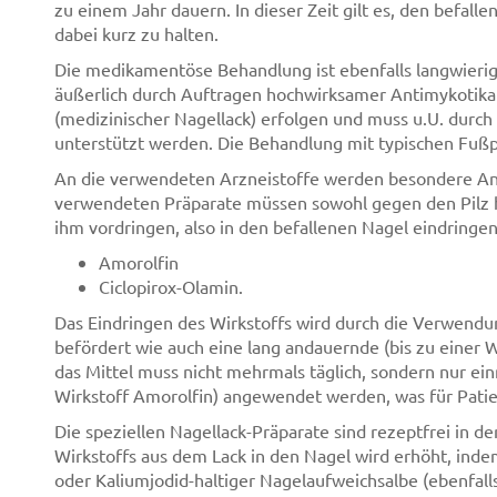
zu einem Jahr dauern. In dieser Zeit gilt es, den befall
dabei kurz zu halten.
Die medikamentöse Behandlung ist ebenfalls langwierig,
äußerlich durch Auftragen hochwirksamer Antimykotika 
(medizinischer Nagellack) erfolgen und muss u.U. durch
unterstützt werden. Die Behandlung mit typischen Fußpil
An die verwendeten Arzneistoffe werden besondere Anf
verwendeten Präparate müssen sowohl gegen den Pilz h
ihm vordringen, also in den befallenen Nagel eindring
Amorolfin
Ciclopirox-Olamin.
Das Eindringen des Wirkstoffs wird durch die Verwendun
befördert wie auch eine lang andauernde (bis zu einer 
das Mittel muss nicht mehrmals täglich, sondern nur e
Wirkstoff Amorolfin) angewendet werden, was für Patien
Die speziellen Nagellack-Präparate sind rezeptfrei in de
Wirkstoffs aus dem Lack in den Nagel wird erhöht, inde
oder Kaliumjodid-haltiger Nagelaufweichsalbe (ebenfall