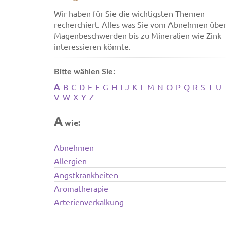
Wir haben für Sie die wichtigsten Themen
recherchiert. Alles was Sie vom Abnehmen übe
Magenbeschwerden bis zu Mineralien wie Zink
interessieren könnte.
Bitte wählen Sie:
A
B
C
D
E
F
G
H
I
J
K
L
M
N
O
P
Q
R
S
T
U
V
W
X
Y
Z
A
wie:
Abnehmen
Allergien
Angstkrankheiten
Aromatherapie
Arterienverkalkung