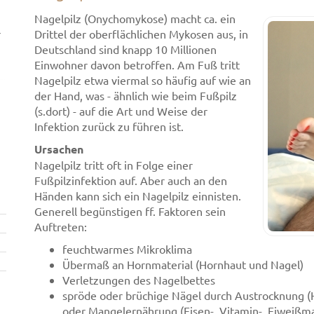
Nagelpilz (Onychomykose) macht ca. ein
r
Drittel der oberflächlichen Mykosen aus, in
Deutschland sind knapp 10 Millionen
Einwohner davon betroffen. Am Fuß tritt
Nagelpilz etwa viermal so häufig auf wie an
der Hand, was - ähnlich wie beim Fußpilz
(s.dort) - auf die Art und Weise der
Infektion zurück zu führen ist.
Ursachen
Nagelpilz tritt oft in Folge einer
Fußpilzinfektion auf. Aber auch an den
Händen kann sich ein Nagelpilz einnisten.
Generell begünstigen ff. Faktoren sein
Auftreten:
feuchtwarmes Mikroklima
Übermaß an Hornmaterial (Hornhaut und Nagel)
Verletzungen des Nagelbettes
spröde oder brüchige Nägel durch Austrocknung (H
oder Mangelernährung (Eisen-, Vitamin-, Eiweißm