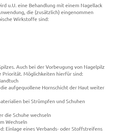
 wird u.U. eine Behandlung mit einem Nagellack
Anwendung, die (zusätzlich) eingenommen
sche Wirkstoffe sind:
ußpilzes. Auch bei der Vorbeugung von Nagelpilz
riorität. Möglichkeiten hierfür sind:
Handtuch
t die aufgequollene Hornschicht der Haut weiter
aterialien bei Strümpfen und Schuhen
er die Schuhe wechseln
zum Wechseln
 Einlage eines Verbands- oder Stoffstreifens