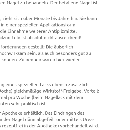
enen Nagel zu behandeln. Der befallene Nagel ist
 zieht sich über Monate bis Jahre hin. Sie kann
in einer speziellen Applikationsform
 die Einnahme weiterer Antipilzmittel
zmitteln ist absolut nicht ausreichend!
orderungen gestellt: Die äußerlich
ochwirksam sein, als auch besonders gut zu
en können. Zu nennen wären hier wieder
g eines speziellen Lacks ebenso zusätzlich
Woche) gleichmäßige Wirkstoff-Freigabe. Vorteil:
inmal pro Woche (beim Nagellack mit dem
ten sehr praktisch ist.
r Apotheke erhältlich. Das Eindringen des
m der Nagel dünn abgefeilt oder mittels Urea-
s rezeptfrei in der Apotheke) vorbehandelt wird.