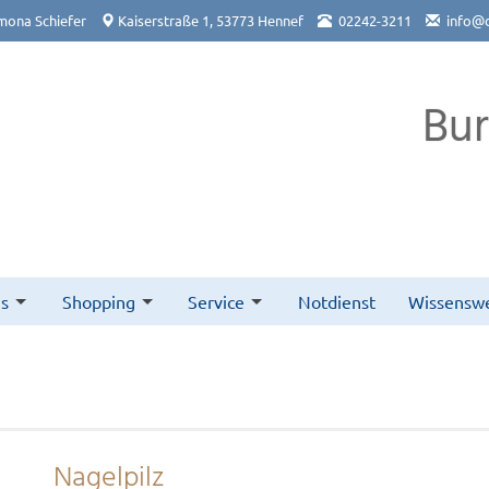
mona Schiefer
Kaiserstraße 1, 53773 Hennef
02242-3211
info@
Bu
s
Shopping
Service
Notdienst
Wissenswe
Nagelpilz