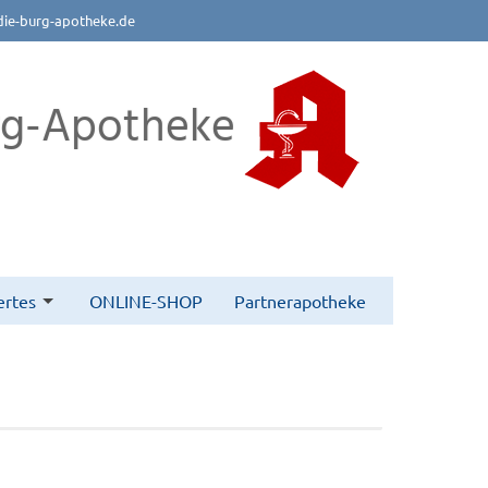
die-burg-apotheke.de
rg-Apotheke
rtes
ONLINE-SHOP
Partnerapotheke