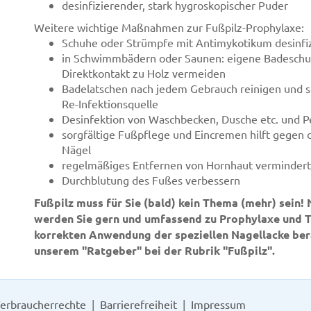
desinfizierender, stark hygroskopischer Puder
Weitere wichtige Maßnahmen zur Fußpilz-Prophylaxe:
Schuhe oder Strümpfe mit Antimykotikum desinfi
in Schwimmbädern oder Saunen: eigene Badeschu
Direktkontakt zu Holz vermeiden
Badelatschen nach jedem Gebrauch reinigen und sor
Re-Infektionsquelle
Desinfektion von Waschbecken, Dusche etc. und 
sorgfältige Fußpflege und Eincremen hilft gegen di
Nägel
regelmäßiges Entfernen von Hornhaut vermindert
Durchblutung des Fußes verbessern
Fußpilz muss für Sie (bald) kein Thema (mehr) sein! N
werden Sie gern und umfassend zu Prophylaxe und T
korrekten Anwendung der speziellen Nagellacke bera
unserem "Ratgeber" bei der Rubrik "Fußpilz".
erbraucherrechte
Barrierefreiheit
Impressum