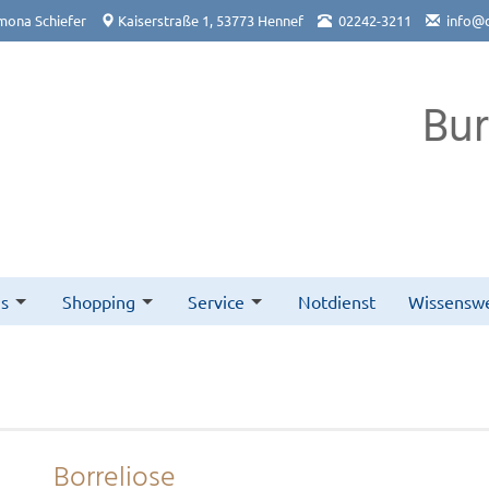
mona Schiefer
Kaiserstraße 1, 53773 Hennef
02242-3211
info@
Bu
s
Shopping
Service
Notdienst
Wissenswe
Borreliose