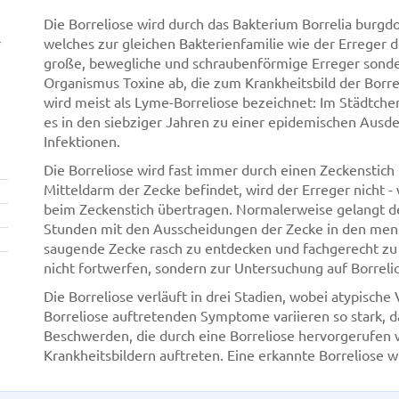
Die Borreliose wird durch das Bakterium Borrelia burgd
r
welches zur gleichen Bakterienfamilie wie der Erreger d
große, bewegliche und schraubenförmige Erreger sonde
Organismus Toxine ab, die zum Krankheitsbild der Borrel
wird meist als Lyme-Borreliose bezeichnet: Im Städtch
es in den siebziger Jahren zu einer epidemischen Ausd
Infektionen.
Die Borreliose wird fast immer durch einen Zeckenstich
Mitteldarm der Zecke befindet, wird der Erreger nicht - 
beim Zeckenstich übertragen. Normalerweise gelangt de
Stunden mit den Ausscheidungen der Zecke in den mensc
saugende Zecke rasch zu entdecken und fachgerecht zu 
nicht fortwerfen, sondern zur Untersuchung auf Borrel
Die Borreliose verläuft in drei Stadien, wobei atypisch
Borreliose auftretenden Symptome variieren so stark, da
Beschwerden, die durch eine Borreliose hervorgerufen
Krankheitsbildern auftreten. Eine erkannte Borreliose wi