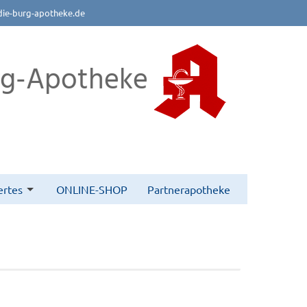
die-burg-apotheke.de
rg-Apotheke
rtes
ONLINE-SHOP
Partnerapotheke