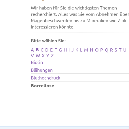
Wir haben für Sie die wichtigsten Themen
recherchiert. Alles was Sie vom Abnehmen übe
Magenbeschwerden bis zu Mineralien wie Zink
interessieren könnte.
Bitte wählen Sie:
B
A
C
D
E
F
G
H
I
J
K
L
M
N
O
P
Q
R
S
T
U
V
W
X
Y
Z
Biotin
Blähungen
Bluthochdruck
Borreliose