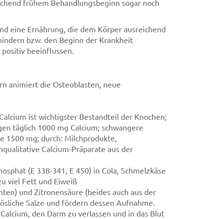
reichend frühem Behandlungsbeginn sogar noch
nd eine Ernährung, die dem Körper ausreichend
hindern bzw. den Beginn der Krankheit
positiv beeinflussen.
ern animiert die Osteoblasten, neue
Calcium ist wichtigster Bestandteil der Knochen;
en täglich 1000 mg Calcium; schwangere
 1500 mg; durch: Milchprodukte,
qualitative Calcium-Präparate aus der
osphat (E 338-341, E 450) in Cola, Schmelzkäse
zu viel Fett und Eiweiß
chten) und Zitronensäure (beides auch aus der
tlösliche Salze und fördern dessen Aufnahme.
Calcium, den Darm zu verlassen und in das Blut