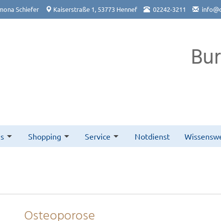
mona Schiefer
Kaiserstraße 1, 53773 Hennef
02242-3211
info@
Bu
s
Shopping
Service
Notdienst
Wissenswe
Osteoporose