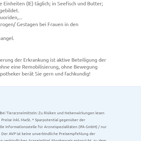
inheiten (IE) täglich; in Seefisch und Butter;
gebildet.
oriden,...
trogen/ Gestagen bei Frauen in den
angel.
erung der Erkrankung ist aktive Beteiligung der
 ohne eine Remobilisierung, ohne Bewegung
potheker berät Sie gern und fachkundig!
. Bei Tierarzneimitteln: Zu Risiken und Nebenwirkungen lesen
e Preise inkl. MwSt. * Sparpotential gegenüber der
 Informationsstelle für Arzneispezialitäten (IFA GmbH) / nur
 Der AVP ist keine unverbindliche Preisempfehlung der
ken verbindlichen Arzneimittel Abgabepreis entspricht, zu dem