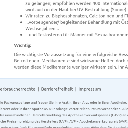
zu gelangen; empfohlen werden 400 internationale E
wird auch in der Haut bei UV-Bestrahlung (Sonne) 
Wir raten zu Bisphosphonaten, Calcitoninen und Flu
...vorbeugender/ begleitender Behandlung mit Ös
Wechseljahren...
...und Testosteron für Männer mit Sexualhormonm
Wichtig:
Die wichtigste Voraussetzung für eine erfolgreiche Bess
Betroffenen. Medikamente sind wirksame Helfer, doch
werden diese Medikamente weniger wirksam sein. Ihr A
erbraucherrechte
Barrierefreiheit
Impressum
ie Packungsbeilage und fragen Sie Ihre Ärztin, Ihren Arzt oder in Ihrer Apotheke
Tierarzt oder in Ihrer Apotheke. Nur solange Vorrat reicht. Irrtum vorbehalten. All
er unverbindlichen Herstellermeldung des Apothekenverkaufspreises (UAVP) an die
che Preisempfehlung des Herstellers (UVP). AVP = Apothekenverkaufspreis (AVP).
tz gebrachter Preis für rezeptfreie Arzneimittel, der in der Höhe dem für Apothe