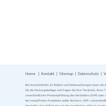
Home
Kontakt
Sitemap
Datenschutz
V
Bei Arzneimitteln: Zu Risiken und Nebenwirkungen lesen Sie d
Sie die Packungsbeilage und fragen Sie Ihre Tierärztin, Ihren 
unverbindlichen Preisempfehlung des Herstellers (UVP) oder d
bei rezeptfreien Produkten außer Büchern. UVP = Unverbindli
Hersteller. Der AVP ist ein von den Apotheken selbst in Ansa