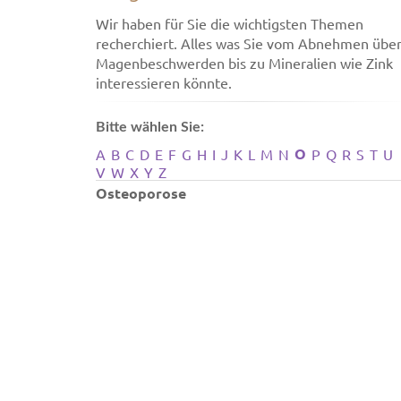
Wir haben für Sie die wichtigsten Themen
recherchiert. Alles was Sie vom Abnehmen übe
Magenbeschwerden bis zu Mineralien wie Zink
interessieren könnte.
Bitte wählen Sie:
O
A
B
C
D
E
F
G
H
I
J
K
L
M
N
P
Q
R
S
T
U
V
W
X
Y
Z
Osteoporose