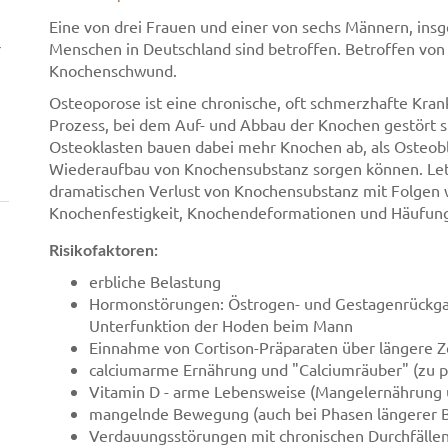
Eine von drei Frauen und einer von sechs Männern, insg
r
Menschen in Deutschland sind betroffen. Betroffen vo
Knochenschwund.
Osteoporose ist eine chronische, oft schmerzhafte Krank
Prozess, bei dem Auf- und Abbau der Knochen gestört s
Osteoklasten bauen dabei mehr Knochen ab, als Osteobl
Wiederaufbau von Knochensubstanz sorgen können. Let
dramatischen Verlust von Knochensubstanz mit Folgen
Knochenfestigkeit, Knochendeformationen und Häufun
Risikofaktoren:
erbliche Belastung
Hormonstörungen: Östrogen- und Gestagenrückgan
Unterfunktion der Hoden beim Mann
Einnahme von Cortison-Präparaten über längere 
calciumarme Ernährung und "Calciumräuber" (zu ph
Vitamin D - arme Lebensweise (Mangelernährung
mangelnde Bewegung (auch bei Phasen längerer 
Verdauungsstörungen mit chronischen Durchfälle