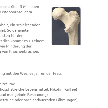
esamt über 5 Millionen
n Osteoporose, dem
heit, ein schleichender
ind. So genannte
asten für den
ztlich kommt es zu einem
 wie Minderung der
g von Knochenbrüchen.
g mit den Wechseljahren der Frau;
Zeiträume
osphatreiche Lebensmittel, Nikotin, Kaffee)
 und mangelnde Besonnung)
Bettruhe oder nach andauernden Lähmungen)
n