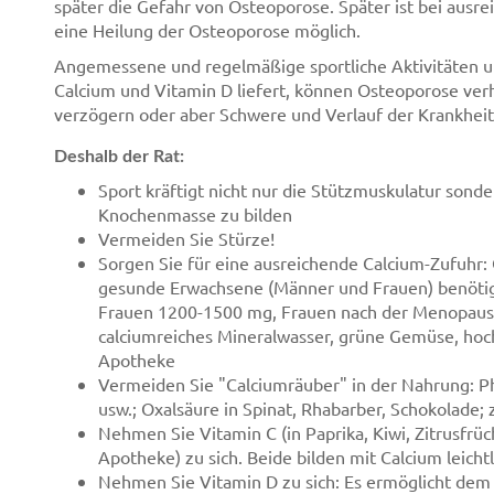
später die Gefahr von Osteoporose. Später ist bei aus
eine Heilung der Osteoporose möglich.
Angemessene und regelmäßige sportliche Aktivitäten u
Calcium und Vitamin D liefert, können Osteoporose ver
verzögern oder aber Schwere und Verlauf der Krankheit 
Deshalb der Rat:
Sport kräftigt nicht nur die Stützmuskulatur sond
Knochenmasse zu bilden
Vermeiden Sie Stürze!
Sorgen Sie für eine ausreichende Calcium-Zufuhr: 
gesunde Erwachsene (Männer und Frauen) benötig
Frauen 1200-1500 mg, Frauen nach der Menopause
calciumreiches Mineralwasser, grüne Gemüse, hoch
Apotheke
Vermeiden Sie "Calciumräuber" in der Nahrung: Ph
usw.; Oxalsäure in Spinat, Rhabarber, Schokolade; 
Nehmen Sie Vitamin C (in Paprika, Kiwi, Zitrusfrü
Apotheke) zu sich. Beide bilden mit Calcium leich
Nehmen Sie Vitamin D zu sich: Es ermöglicht dem 