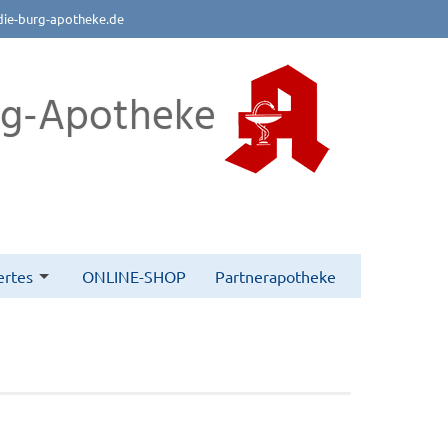
die-burg-apotheke.de
rg-Apotheke
rtes
ONLINE-SHOP
Partnerapotheke