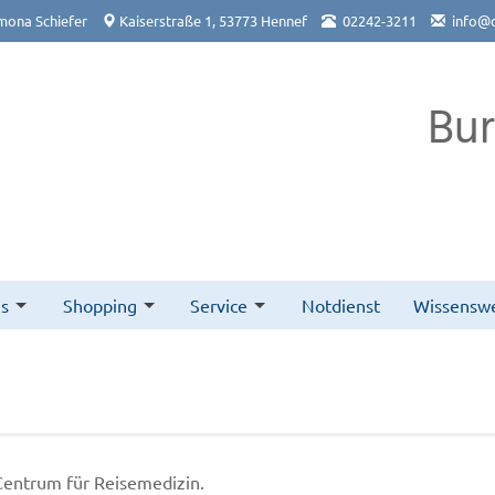
mona Schiefer
Kaiserstraße 1, 53773 Hennef
02242-3211
info@
Bu
s
Shopping
Service
Notdienst
Wissenswe
 Centrum für Reisemedizin.