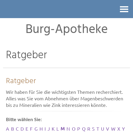
Kontakt
Burg-Apotheke
Ratgeber
Ratgeber
Wir haben für Sie die wichtigsten Themen recherchiert.
Alles was Sie vom Abnehmen über Magenbeschwerden
bis zu Mineralien wie Zink interessieren könnte.
Bitte wählen Sie:
M
A
B
C
D
E
F
G
H
I
J
K
L
N
O
P
Q
R
S
T
U
V
W
X
Y