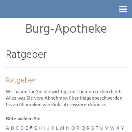
Kontakt
Burg-Apotheke
Ratgeber
Ratgeber
Wir haben für Sie die wichtigsten Themen recherchiert.
Alles was Sie vom Abnehmen über Magenbeschwerden
bis zu Mineralien wie Zink interessieren könnte.
Bitte wählen Sie:
F
A
B
C
D
E
G
H
I
J
K
L
M
N
O
P
Q
R
S
T
U
V
W
X
Y