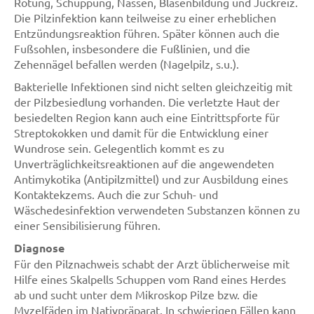
Rötung, Schuppung, Nässen, Blasenbildung und Juckreiz.
Die Pilzinfektion kann teilweise zu einer erheblichen
Entzündungsreaktion führen. Später können auch die
Fußsohlen, insbesondere die Fußlinien, und die
Zehennägel befallen werden (Nagelpilz, s.u.).
Bakterielle Infektionen sind nicht selten gleichzeitig mit
der Pilzbesiedlung vorhanden. Die verletzte Haut der
besiedelten Region kann auch eine Eintrittspforte für
Streptokokken und damit für die Entwicklung einer
Wundrose sein. Gelegentlich kommt es zu
Unverträglichkeitsreaktionen auf die angewendeten
Antimykotika (Antipilzmittel) und zur Ausbildung eines
Kontaktekzems. Auch die zur Schuh- und
Wäschedesinfektion verwendeten Substanzen können zu
einer Sensibilisierung führen.
Diagnose
Für den Pilznachweis schabt der Arzt üblicherweise mit
Hilfe eines Skalpells Schuppen vom Rand eines Herdes
ab und sucht unter dem Mikroskop Pilze bzw. die
Myzelfäden im Nativpräparat. In schwierigen Fällen kann