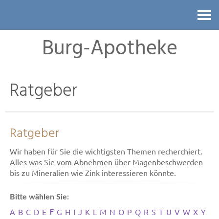
Kontakt
Burg-Apotheke
Ratgeber
Ratgeber
Wir haben für Sie die wichtigsten Themen recherchiert.
Alles was Sie vom Abnehmen über Magenbeschwerden
bis zu Mineralien wie Zink interessieren könnte.
Bitte wählen Sie:
F
A
B
C
D
E
G
H
I
J
K
L
M
N
O
P
Q
R
S
T
U
V
W
X
Y