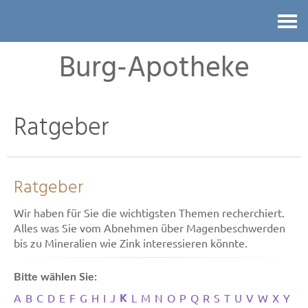
Kontakt
Burg-Apotheke
Ratgeber
Ratgeber
Wir haben für Sie die wichtigsten Themen recherchiert.
Alles was Sie vom Abnehmen über Magenbeschwerden
bis zu Mineralien wie Zink interessieren könnte.
Bitte wählen Sie:
K
A
B
C
D
E
F
G
H
I
J
L
M
N
O
P
Q
R
S
T
U
V
W
X
Y