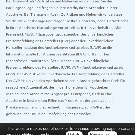
Bei Arzneimitteln: Zu Risiken und Nebenwirkungen lesen Sie die
Packungsbeilage und fragen Sie Ihre Ärztin, Ihren Arzt oder in Ihrer
Apotheke. Bei Tierarzneimitteln: Zu Risiken und Nebenwirkungen lesen
Sie die Packungsbeilage und fragen Sie Ihre Tierärztin, Ihren Tierarzt oder
in Ihrer Apotheke. Nur solange Vorrat reicht. Irrtum vorbehalten. Alle
Preise inkl. MwSt. * Sparpotential gegenüber der unverbindlichen
Preisempfehlung des Herstellers (UVP) oder der unverbindlichen
Herstellermeldung des Apothekenverkaufspreises (UAVP) an die
Informationsstelle für Arzneispezialitäten (IFA GmbH) / nur bei
rezeptfreien Produkten außer Büchern. UVP = Unverbindliche
Preisempfehlung des Herstellers (UVP). AVP = Apothekenverkaufspreis
(AVP). Der AVP ist keine unverbindliche Preisempfehlung der Hersteller.
Der AVP ist ein von den Apotheken selbst in Ansatz gebrachter Preis für
rezeptfreie Arzneimittel, der in der Höhe dem für Apotheken
verbindlichen Arzneimittel Abgabepreis entspricht, zu dem eine
Apotheke in bestimmten Fällen das Produkt mit der gesetzlichen
Krankenversicherung abrechnet. Im Gegensatz zum AVP ist die
gebräuchliche UVP eine Empfehlung der Hersteller.
This website makes use of cookies to enhance browsing experience and
provide additional functionality.
Details
Privacy policy