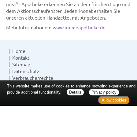
®
mea
- Apotheke erkennen Sie an dem frischen Logo und
dem Aktionsschaufenster. Jeden Monat erhalten Sie
unseren aktuellen Handzettel mit Angeboten.
Mehr Informationen:
www.meineapotheke.de
Home
Kontakt
Sitemap
Datenschutz
Verbraucherrechte
Barrierefreiheit
This website makes use of cookies to enhance browsing experience and
Impressum
provide additional functionality.
Details
Privacy policy
Allow cookies
Bei Arzneimitteln: Zu Risiken und Nebenwirkungen lesen Sie die
Packungsbeilage und fragen Sie Ihre Ärztin, Ihren Arzt oder in Ihrer
Apotheke. Bei Tierarzneimitteln: Zu Risiken und Nebenwirkungen lesen
Sie die Packungsbeilage und fragen Sie Ihre Tierärztin, Ihren Tierarzt oder
in Ihrer Apotheke. Nur solange Vorrat reicht. Irrtum vorbehalten. Alle