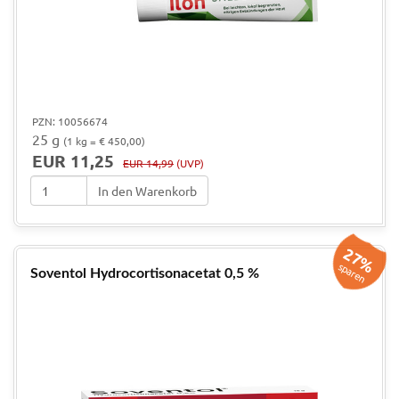
PZN: 10056674
25 g
(1 kg = € 450,00)
EUR 11,25
EUR 14,99
(UVP)
In den Warenkorb
27%
sparen
Soventol Hydrocortisonacetat 0,5 %