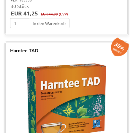
PZN: 1853561
30 Stück
EUR 41,25
EUR 44,99
(UVP)
In den Warenkorb
30%
sparen
Harntee TAD