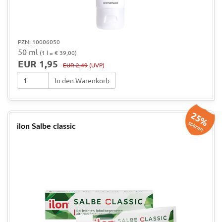
PZN: 10006050
50 ml
(1 l = € 39,00)
EUR 1,95
EUR 2,49
(UVP)
In den Warenkorb
25%
sparen
ilon Salbe classic