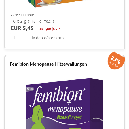
PZN: 18883081
16 x 2 g
(1 kg = € 170,31)
EUR 5,45
EUR 7,80
(UVP)
In den Warenkorb
23%
sparen
Femibion Menopause Hitzewallungen