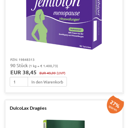
PZN: 19848313
90 Stück
(1 kg = € 1.400,73)
EUR 38,45
EUR 49,99
(UVP)
In den Warenkorb
27%
sparen
DulcoLax Dragées