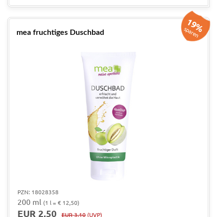
19%
sparen
mea fruchtiges Duschbad
PZN: 18028358
200 ml
(1 l = € 12,50)
EUR 2,50
EUR 3,10
(UVP)