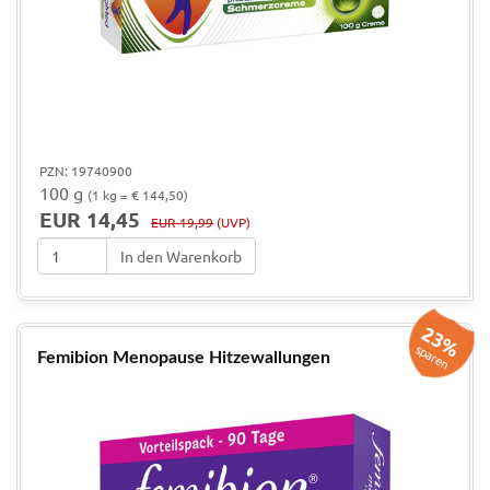
PZN: 19740900
100 g
(1 kg = € 144,50)
EUR 14,45
EUR 19,99
(UVP)
In den Warenkorb
23%
sparen
Femibion Menopause Hitzewallungen