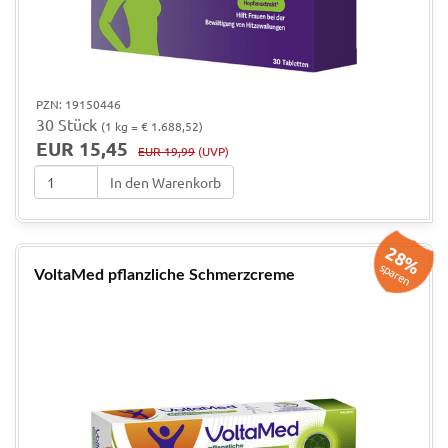
PZN: 19150446
30 Stück
(1 kg = € 1.688,52)
EUR 15,45
EUR 19,99
(UVP)
In den Warenkorb
28%
sparen
VoltaMed pflanzliche Schmerzcreme