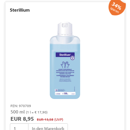
34%
sparen
Sterillium
PZN: 970709
500 ml
(1 l = € 17,90)
EUR 8,95
EUR 13,58
(UVP)
In den Warenkorb