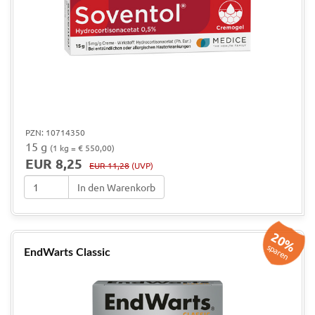
PZN: 10714350
15 g
(1 kg = € 550,00)
EUR 8,25
EUR 11,28
(UVP)
In den Warenkorb
20%
sparen
EndWarts Classic