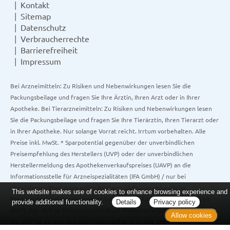
Kontakt
Sitemap
Datenschutz
Verbraucherrechte
Barrierefreiheit
Impressum
Bei Arzneimitteln: Zu Risiken und Nebenwirkungen lesen Sie die
Packungsbeilage und fragen Sie Ihre Ärztin, Ihren Arzt oder in Ihrer
Apotheke. Bei Tierarzneimitteln: Zu Risiken und Nebenwirkungen lesen
Sie die Packungsbeilage und fragen Sie Ihre Tierärztin, Ihren Tierarzt oder
in Ihrer Apotheke. Nur solange Vorrat reicht. Irrtum vorbehalten. Alle
Preise inkl. MwSt. * Sparpotential gegenüber der unverbindlichen
Preisempfehlung des Herstellers (UVP) oder der unverbindlichen
Herstellermeldung des Apothekenverkaufspreises (UAVP) an die
Informationsstelle für Arzneispezialitäten (IFA GmbH) / nur bei
rezeptfreien Produkten außer Büchern. UVP = Unverbindliche
This website makes use of cookies to enhance browsing experience and
Preisempfehlung des Herstellers (UVP). AVP = Apothekenverkaufspreis
provide additional functionality.
Details
Privacy policy
(AVP). Der AVP ist keine unverbindliche Preisempfehlung der Hersteller.
Allow cookies
Der AVP ist ein von den Apotheken selbst in Ansatz gebrachter Preis für