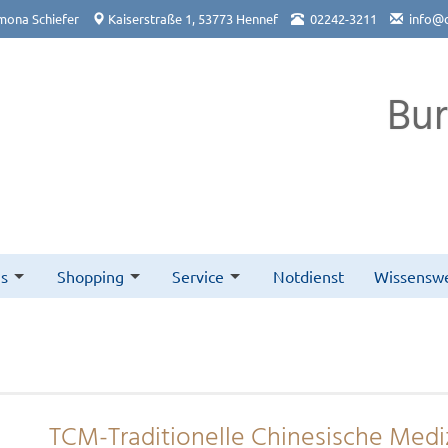
mona Schiefer
Kaiserstraße 1, 53773 Hennef
02242-3211
info@
Bu
s
Shopping
Service
Notdienst
Wissenswe
TCM-Traditionelle Chinesische Medi