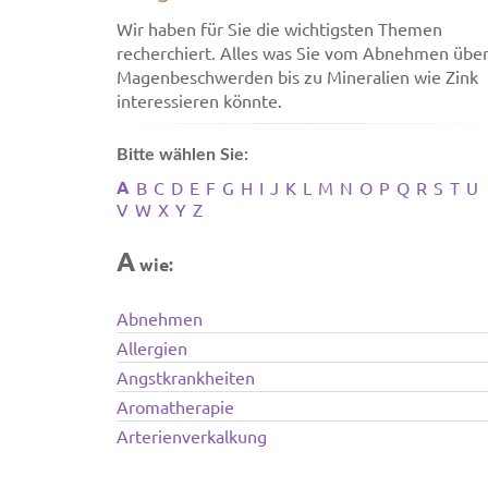
Wir haben für Sie die wichtigsten Themen
recherchiert. Alles was Sie vom Abnehmen übe
Magenbeschwerden bis zu Mineralien wie Zink
interessieren könnte.
Bitte wählen Sie:
A
B
C
D
E
F
G
H
I
J
K
L
M
N
O
P
Q
R
S
T
U
V
W
X
Y
Z
A
wie:
Abnehmen
Allergien
Angstkrankheiten
Aromatherapie
Arterienverkalkung