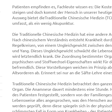
Patienten empfinden es, Fachleute wissen es: Die Kos
r
steigen und doch kommt der Mensch in unserer heutige
Ausweg bietet dieTraditionelle Chinesische Medizin (T
umfasst, als ein wenig Akupunktur.
Die Traditionelle Chinesische Medizin hat eine andere 
Nach chinesischem Verständnis entsteht Krankheit durc
Regelkreisen, von einem Ungleichgewicht zwischen den
und Yang. Dieses Ungleichgewicht schwächt die Lebens
wird letztendlich krank. Die Zuordnung bestimmter Org
psychischen und Stoffwechsel-Eigenschaften wirkt für 
befremdlich. Diese Vorstellungen weichen im Prinzip ab
Altvorderen ab. Erinnert sei nur an die Säfte-Lehre ein
Traditionelle Chinesische Medizin betrachtet den ganze
Organ. Die Anamnese dauert mindestens eine Stunde. Hi
des Patienten festgestellt, sondern von der Familienge
Lebensweise alles angesprochen, was den Menschen ausm
werden geprüft, denn diese spiegeln sich in der physisc
schlimmsten Fall in Form von Krankheiten - des Patien