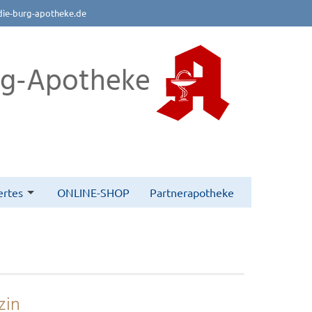
die-burg-apotheke.de
rg-Apotheke
rtes
ONLINE-SHOP
Partnerapotheke
zin