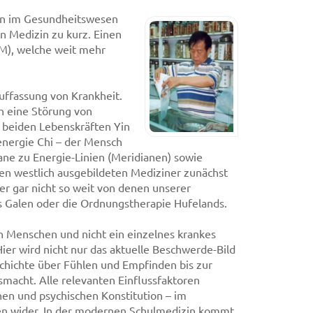
ten im Gesundheitswesen
n Medizin zu kurz. Einen
CM), welche weit mehr
Auffassung von Krankheit.
h eine Störung von
 beiden Lebenskräften Yin
energie Chi – der Mensch
ane zu Energie-Linien (Meridianen) sowie
den westlich ausgebildeten Mediziner zunächst
er gar nicht so weit von denen unserer
es Galen oder die Ordnungstherapie Hufelands.
n Menschen und nicht ein einzelnes krankes
er wird nicht nur das aktuelle Beschwerde-Bild
schichte über Fühlen und Empfinden bis zur
acht. Alle relevanten Einflussfaktoren
hen und psychischen Konstitution – im
ten wider. In der modernen Schulmedizin kommt