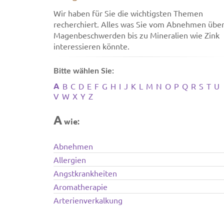
Wir haben für Sie die wichtigsten Themen
recherchiert. Alles was Sie vom Abnehmen übe
Magenbeschwerden bis zu Mineralien wie Zink
interessieren könnte.
Bitte wählen Sie:
A
B
C
D
E
F
G
H
I
J
K
L
M
N
O
P
Q
R
S
T
U
V
W
X
Y
Z
A
wie:
Abnehmen
Allergien
Angstkrankheiten
Aromatherapie
Arterienverkalkung