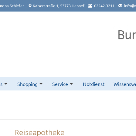
mona Schiefer
Kaiserstraße 1, 53773 Hennef
02242-3211
info@
Bu
s
Shopping
Service
Notdienst
Wissenswe
Reiseapotheke