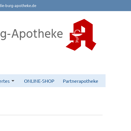
die-burg-apotheke.de
rg-Apotheke
rtes
ONLINE-SHOP
Partnerapotheke