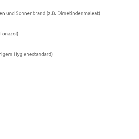
hen und Sonnenbrand (z.B. Dimetindenmaleat)
)
ifonazol)
drigem Hygienestandard)