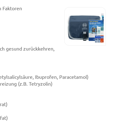
n Faktoren
ch gesund zurückkehren,
tylsalicylsäure, Ibuprofen, Paracetamol)
izung (z.B. Tetryzolin)
rat)
fat)