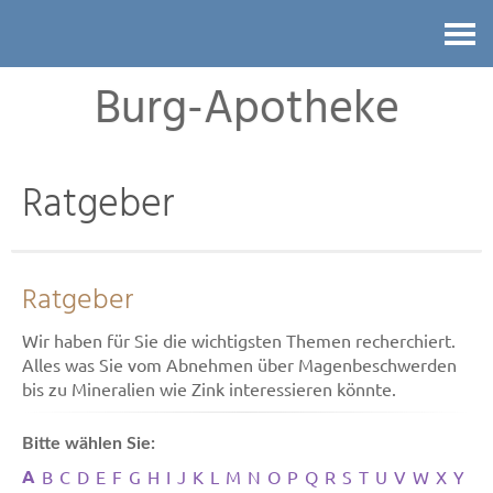
Kontakt
Burg-Apotheke
Ratgeber
Ratgeber
Wir haben für Sie die wichtigsten Themen recherchiert.
Alles was Sie vom Abnehmen über Magenbeschwerden
bis zu Mineralien wie Zink interessieren könnte.
Bitte wählen Sie:
A
B
C
D
E
F
G
H
I
J
K
L
M
N
O
P
Q
R
S
T
U
V
W
X
Y