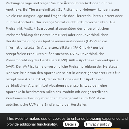
Packungsbeilage und fragen Sie Ihre Ärztin, Ihren Arzt oder in Ihrer
Apotheke. Bei Tierarzneimitteln: Zu Risiken und Nebenwirkungen lesen
Sie die Packungsbeilage und fragen Sie Ihre Tierärztin, Ihren Tierarzt oder
in Ihrer Apotheke. Nur solange Vorrat reicht. Irrtum vorbehalten. Alle
Preise inkl. MwSt. * Sparpotential gegenüber der unverbindlichen
Preisempfehlung des Herstellers (UVP) oder der unverbindlichen
Herstellermeldung des Apothekenverkaufspreises (UAVP) an die
Informationsstelle für Arzneispezialitäten (IFA GmbH) / nur bei
rezeptfreien Produkten außer Büchern. UVP = Unverbindliche
Preisempfehlung des Herstellers (UVP). AVP = Apothekenverkaufspreis
(AVP). Der AVP ist keine unverbindliche Preisempfehlung der Hersteller.
Der AVP ist ein von den Apotheken selbst in Ansatz gebrachter Preis für
rezeptfreie Arzneimittel, der in der Höhe dem für Apotheken
verbindlichen Arzneimittel Abgabepreis entspricht, zu dem eine
Apotheke in bestimmten Fällen das Produkt mit der gesetzlichen
Krankenversicherung abrechnet. Im Gegensatz zum AVP ist die
gebräuchliche UVP eine Empfehlung der Hersteller.
This website makes use of cookies to enhance browsing experience and
provide additional functionality.
Details
Privacy policy