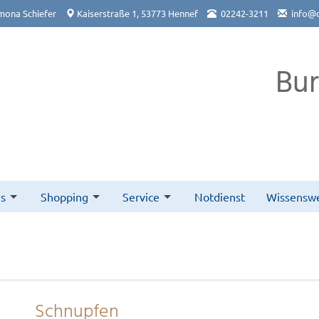
mona Schiefer
Kaiserstraße 1, 53773 Hennef
02242-3211
info@
Bu
s
Shopping
Service
Notdienst
Wissenswe
Schnupfen