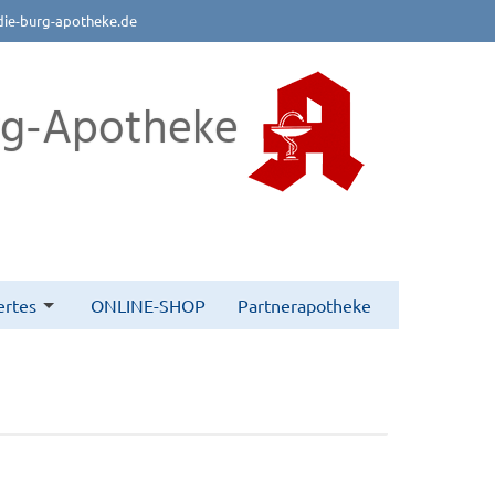
die-burg-apotheke.de
rg-Apotheke
rtes
ONLINE-SHOP
Partnerapotheke