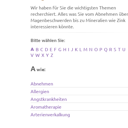
Wir haben für Sie die wichtigsten Themen
recherchiert. Alles was Sie vom Abnehmen übe
Magenbeschwerden bis zu Mineralien wie Zink
interessieren könnte.
Bitte wählen Sie:
A
B
C
D
E
F
G
H
I
J
K
L
M
N
O
P
Q
R
S
T
U
V
W
X
Y
Z
A
wie:
Abnehmen
Allergien
Angstkrankheiten
Aromatherapie
Arterienverkalkung