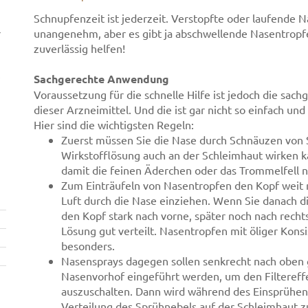
Schnupfenzeit ist jederzeit. Verstopfte oder laufende N
r
unangenehm, aber es gibt ja abschwellende Nasentropfe
zuverlässig helfen!
Sachgerechte Anwendung
Voraussetzung für die schnelle Hilfe ist jedoch die sa
dieser Arzneimittel. Und die ist gar nicht so einfach u
Hier sind die wichtigsten Regeln:
Zuerst müssen Sie die Nase durch Schnäuzen von S
Wirkstofflösung auch an der Schleimhaut wirken kan
damit die feinen Äderchen oder das Trommelfell n
Zum Einträufeln von Nasentropfen den Kopf weit 
Luft durch die Nase einziehen. Wenn Sie danach 
den Kopf stark nach vorne, später noch nach rechts 
Lösung gut verteilt. Nasentropfen mit öliger Kons
besonders.
Nasensprays dagegen sollen senkrecht nach oben g
Nasenvorhof eingeführt werden, um den Filteref
auszuschalten. Dann wird während des Einsprühens
Verteilung des Sprühnebels auf der Schleimhaut z