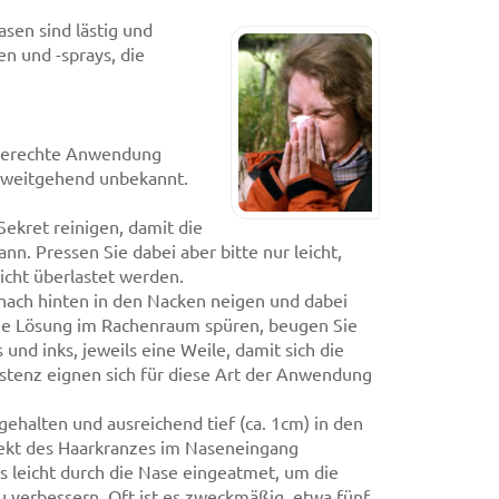
asen sind lästig und
n und -sprays, die
chgerechte Anwendung
nd weitgehend unbekannt.
ekret reinigen, damit die
n. Pressen Sie dabei aber bitte nur leicht,
icht überlastet werden.
nach hinten in den Nacken neigen und dabei
die Lösung im Rachenraum spüren, beugen Sie
und inks, jeweils eine Weile, damit sich die
istenz eignen sich für diese Art der Anwendung
ehalten und ausreichend tief (ca. 1cm) in den
fekt des Haarkranzes im Naseneingang
 leicht durch die Nase eingeatmet, um die
u verbessern. Oft ist es zweckmäßig, etwa fünf