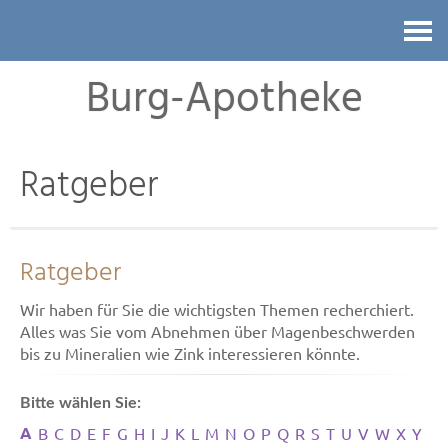
Kontakt
Burg-Apotheke
Ratgeber
Ratgeber
Wir haben für Sie die wichtigsten Themen recherchiert.
Alles was Sie vom Abnehmen über Magenbeschwerden
bis zu Mineralien wie Zink interessieren könnte.
Bitte wählen Sie:
A
B
C
D
E
F
G
H
I
J
K
L
M
N
O
P
Q
R
S
T
U
V
W
X
Y