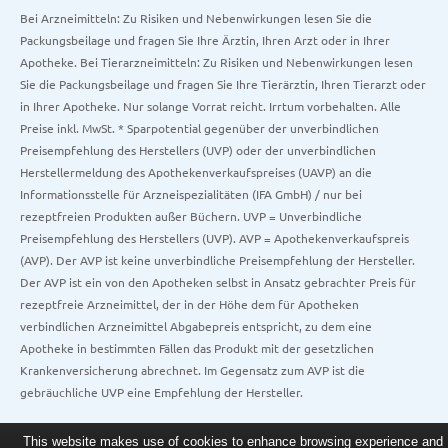
Bei Arzneimitteln: Zu Risiken und Nebenwirkungen lesen Sie die
Packungsbeilage und fragen Sie Ihre Ärztin, Ihren Arzt oder in Ihrer
Apotheke. Bei Tierarzneimitteln: Zu Risiken und Nebenwirkungen lesen
Sie die Packungsbeilage und fragen Sie Ihre Tierärztin, Ihren Tierarzt oder
in Ihrer Apotheke. Nur solange Vorrat reicht. Irrtum vorbehalten. Alle
Preise inkl. MwSt. * Sparpotential gegenüber der unverbindlichen
Preisempfehlung des Herstellers (UVP) oder der unverbindlichen
Herstellermeldung des Apothekenverkaufspreises (UAVP) an die
Informationsstelle für Arzneispezialitäten (IFA GmbH) / nur bei
rezeptfreien Produkten außer Büchern. UVP = Unverbindliche
Preisempfehlung des Herstellers (UVP). AVP = Apothekenverkaufspreis
(AVP). Der AVP ist keine unverbindliche Preisempfehlung der Hersteller.
Der AVP ist ein von den Apotheken selbst in Ansatz gebrachter Preis für
rezeptfreie Arzneimittel, der in der Höhe dem für Apotheken
verbindlichen Arzneimittel Abgabepreis entspricht, zu dem eine
Apotheke in bestimmten Fällen das Produkt mit der gesetzlichen
Krankenversicherung abrechnet. Im Gegensatz zum AVP ist die
gebräuchliche UVP eine Empfehlung der Hersteller.
This website makes use of cookies to enhance browsing experience and