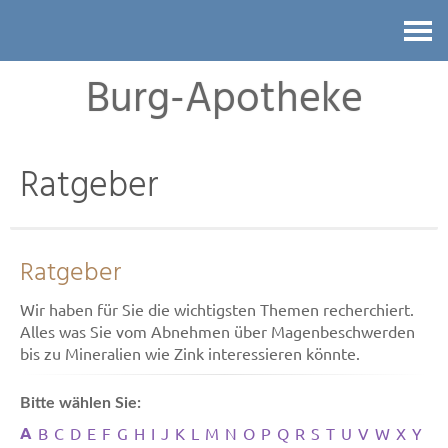
Kontakt
Burg-Apotheke
Ratgeber
Ratgeber
Wir haben für Sie die wichtigsten Themen recherchiert.
Alles was Sie vom Abnehmen über Magenbeschwerden
bis zu Mineralien wie Zink interessieren könnte.
Bitte wählen Sie:
A
B
C
D
E
F
G
H
I
J
K
L
M
N
O
P
Q
R
S
T
U
V
W
X
Y