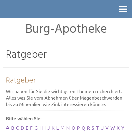
Kontakt
Burg-Apotheke
Ratgeber
Ratgeber
Wir haben für Sie die wichtigsten Themen recherchiert.
Alles was Sie vom Abnehmen über Magenbeschwerden
bis zu Mineralien wie Zink interessieren könnte.
Bitte wählen Sie:
A
B
C
D
E
F
G
H
I
J
K
L
M
N
O
P
Q
R
S
T
U
V
W
X
Y