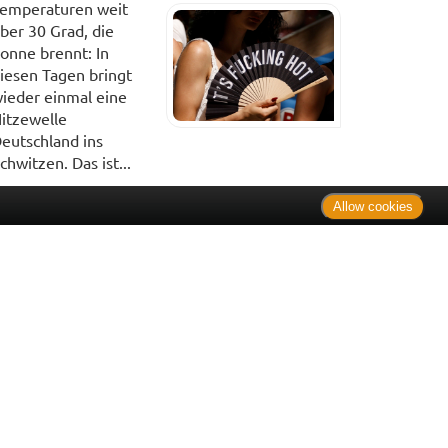
emperaturen weit
ber 30 Grad, die
onne brennt: In
iesen Tagen bringt
ieder einmal eine
itzewelle
eutschland ins
chwitzen. Das ist...
Allow cookies
. Bei Tierarzneimitteln: Zu Risiken und Nebenwirkungen lesen
e Preise inkl. MwSt. * Sparpotential gegenüber der
 Informationsstelle für Arzneispezialitäten (IFA GmbH) / nur
 Der AVP ist keine unverbindliche Preisempfehlung der
ken verbindlichen Arzneimittel Abgabepreis entspricht, zu dem
iche UVP eine Empfehlung der Hersteller.