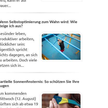
ird, kann er auf
auer...
enn Selbstoptimierung zum Wahn wird: Wie
teige ich aus?
esünder leben,
roduktiver arbeiten,
lücklicher sein:
igentlich spricht
ichts dagegen, an sich
u arbeiten. Doch viele
etzen sich in...
artielle Sonnenfinsternis: So schützen Sie Ihre
Augen
Am kommenden
ittwoch (12. August)
ürften sich ab etwa 19