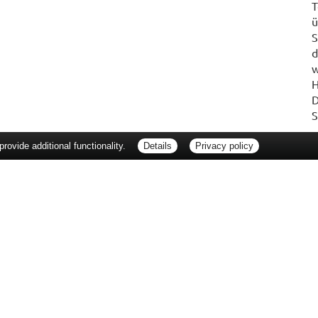
T
ü
S
d
w
H
D
S
ovide additional functionality.
Details
Privacy policy
erbraucherrechte
Barrierefreiheit
Impressum
ie Packungsbeilage und fragen Sie Ihre Ärztin, Ihren Arzt oder in Ihrer Apotheke
Tierarzt oder in Ihrer Apotheke. Nur solange Vorrat reicht. Irrtum vorbehalten. All
er unverbindlichen Herstellermeldung des Apothekenverkaufspreises (UAVP) an die
che Preisempfehlung des Herstellers (UVP). AVP = Apothekenverkaufspreis (AVP).
tz gebrachter Preis für rezeptfreie Arzneimittel, der in der Höhe dem für Apothe
tzlichen Krankenversicherung abrechnet. Im Gegensatz zum AVP ist die gebräuchl