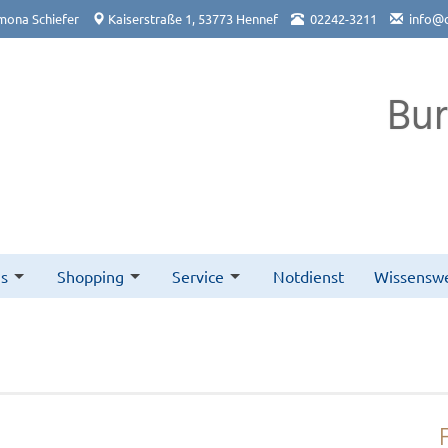
mona Schiefer
Kaiserstraße 1, 53773 Hennef
02242-3211
info@
Bu
s
Shopping
Service
Notdienst
Wissenswe