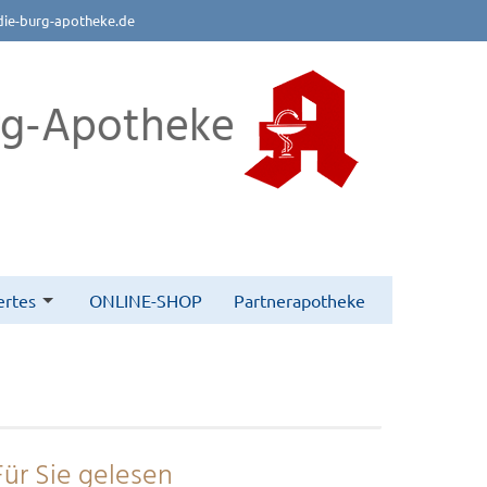
die-burg-apotheke.de
rg-Apotheke
rtes
ONLINE-SHOP
Partnerapotheke
Für Sie gelesen