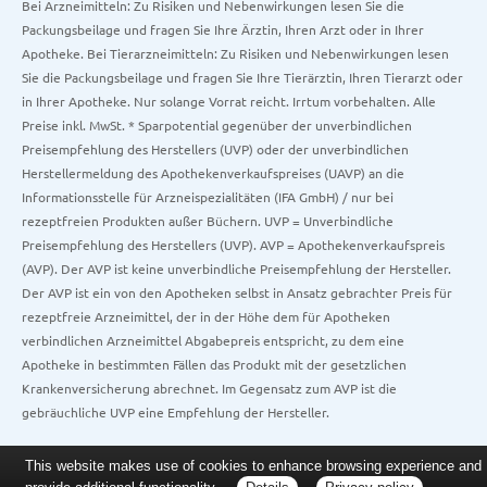
Bei Arzneimitteln: Zu Risiken und Nebenwirkungen lesen Sie die
Packungsbeilage und fragen Sie Ihre Ärztin, Ihren Arzt oder in Ihrer
Apotheke. Bei Tierarzneimitteln: Zu Risiken und Nebenwirkungen lesen
Sie die Packungsbeilage und fragen Sie Ihre Tierärztin, Ihren Tierarzt oder
in Ihrer Apotheke. Nur solange Vorrat reicht. Irrtum vorbehalten. Alle
Preise inkl. MwSt. * Sparpotential gegenüber der unverbindlichen
Preisempfehlung des Herstellers (UVP) oder der unverbindlichen
Herstellermeldung des Apothekenverkaufspreises (UAVP) an die
Informationsstelle für Arzneispezialitäten (IFA GmbH) / nur bei
rezeptfreien Produkten außer Büchern. UVP = Unverbindliche
Preisempfehlung des Herstellers (UVP). AVP = Apothekenverkaufspreis
(AVP). Der AVP ist keine unverbindliche Preisempfehlung der Hersteller.
Der AVP ist ein von den Apotheken selbst in Ansatz gebrachter Preis für
rezeptfreie Arzneimittel, der in der Höhe dem für Apotheken
verbindlichen Arzneimittel Abgabepreis entspricht, zu dem eine
Apotheke in bestimmten Fällen das Produkt mit der gesetzlichen
Krankenversicherung abrechnet. Im Gegensatz zum AVP ist die
gebräuchliche UVP eine Empfehlung der Hersteller.
This website makes use of cookies to enhance browsing experience and