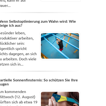
ird, kann er auf
auer...
enn Selbstoptimierung zum Wahn wird: Wie
teige ich aus?
esünder leben,
roduktiver arbeiten,
lücklicher sein:
igentlich spricht
ichts dagegen, an sich
u arbeiten. Doch viele
etzen sich in...
artielle Sonnenfinsternis: So schützen Sie Ihre
Augen
Am kommenden
ittwoch (12. August)
ürften sich ab etwa 19