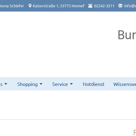
mona Schiefer
Kaiserstraße 1, 53773 Hennef
02242-3211
info@
Bu
s
Shopping
Service
Notdienst
Wissenswe