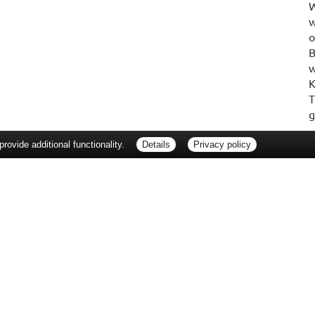
W
w
o
B
w
K
T
g
ovide additional functionality.
Details
Privacy policy
erbraucherrechte
Barrierefreiheit
Impressum
ie Packungsbeilage und fragen Sie Ihre Ärztin, Ihren Arzt oder in Ihrer Apotheke
Tierarzt oder in Ihrer Apotheke. Nur solange Vorrat reicht. Irrtum vorbehalten. All
er unverbindlichen Herstellermeldung des Apothekenverkaufspreises (UAVP) an die
che Preisempfehlung des Herstellers (UVP). AVP = Apothekenverkaufspreis (AVP).
tz gebrachter Preis für rezeptfreie Arzneimittel, der in der Höhe dem für Apothe
tzlichen Krankenversicherung abrechnet. Im Gegensatz zum AVP ist die gebräuchl