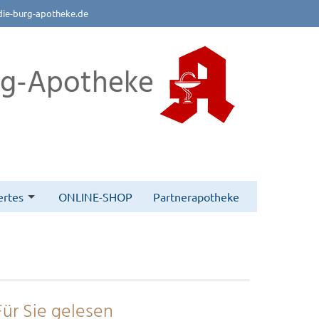
die-burg-apotheke.de
rg-Apotheke
rtes
ONLINE-SHOP
Partnerapotheke
Für Sie gelesen