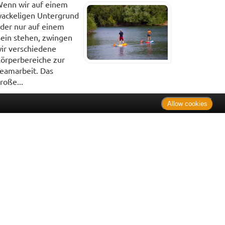
enn wir auf einem
ackeligen Untergrund
der nur auf einem
ein stehen, zwingen
ir verschiedene
örperbereiche zur
eamarbeit. Das
roße...
Allow cookies
. Bei Tierarzneimitteln: Zu Risiken und Nebenwirkungen lesen
e Preise inkl. MwSt. * Sparpotential gegenüber der
 Informationsstelle für Arzneispezialitäten (IFA GmbH) / nur
 Der AVP ist keine unverbindliche Preisempfehlung der
ken verbindlichen Arzneimittel Abgabepreis entspricht, zu dem
iche UVP eine Empfehlung der Hersteller.