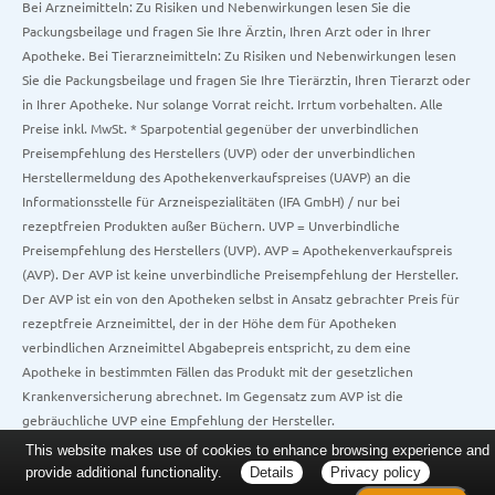
Bei Arzneimitteln: Zu Risiken und Nebenwirkungen lesen Sie die
Packungsbeilage und fragen Sie Ihre Ärztin, Ihren Arzt oder in Ihrer
Apotheke. Bei Tierarzneimitteln: Zu Risiken und Nebenwirkungen lesen
Sie die Packungsbeilage und fragen Sie Ihre Tierärztin, Ihren Tierarzt oder
in Ihrer Apotheke. Nur solange Vorrat reicht. Irrtum vorbehalten. Alle
Preise inkl. MwSt. * Sparpotential gegenüber der unverbindlichen
Preisempfehlung des Herstellers (UVP) oder der unverbindlichen
Herstellermeldung des Apothekenverkaufspreises (UAVP) an die
Informationsstelle für Arzneispezialitäten (IFA GmbH) / nur bei
rezeptfreien Produkten außer Büchern. UVP = Unverbindliche
Preisempfehlung des Herstellers (UVP). AVP = Apothekenverkaufspreis
(AVP). Der AVP ist keine unverbindliche Preisempfehlung der Hersteller.
Der AVP ist ein von den Apotheken selbst in Ansatz gebrachter Preis für
rezeptfreie Arzneimittel, der in der Höhe dem für Apotheken
verbindlichen Arzneimittel Abgabepreis entspricht, zu dem eine
Apotheke in bestimmten Fällen das Produkt mit der gesetzlichen
Krankenversicherung abrechnet. Im Gegensatz zum AVP ist die
gebräuchliche UVP eine Empfehlung der Hersteller.
This website makes use of cookies to enhance browsing experience and
provide additional functionality.
Details
Privacy policy